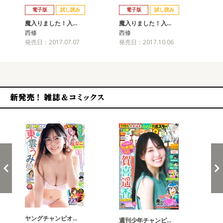
電子版
試し読み
電子版
試し読み
魔入りました！入…
魔入りました！入…
魔
西修
西修
西
発売日：2017.07.07
発売日：2017.10.06
発売
新発売！雑誌&コミックス
ヤングチャンピオ…
チャ
週刊少年チャンピ…