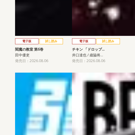
電子版
試し読み
電子版
試し読み
閻魔の教室 第6巻
チキン 「ドロップ…
田中優吏
井口達也 / 歳脇将…
発売日：2026.08.06
発売日：2026.08.06