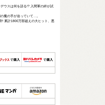
デウスは何を語る!? 入間軍の絆が試
別の魔の手が迫っていて…。
!! 累計1800万部超えの大ヒット、悪