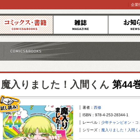
企業
コミックス
雑誌
お知らせ
魔入りました！入間くん
第44
著者：
西修
ISBN：978-4-253-28344-1
試し読み！
レーベル：
少年チャンピオン・コ
シリーズ：
魔入りました！入間く