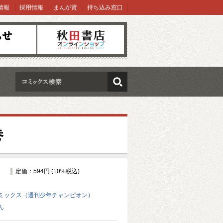
情報
採用情報
まんが賞
持ち込み窓口
オンラインショップ
検索
巻
定価：594円 (10%税込)
ミックス（週刊少年チャンピオン）
ん