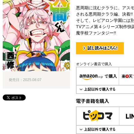
悪周期に沈むクララに、アスモ
される悪周期クララ編、決着!!
そして、レビアロン学園には
TVアニメ第４シリーズ制作快調
魔学校ファンタジー!!
試し読み！
オンライン書店で購入
発売日：2025.08.07
電子書籍で購入