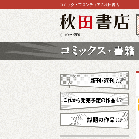
コミック・フロンティアの秋田書店
秋田書店
TOPへ戻る
コミックス
新刊・近刊
これから発売予定
話題の作品