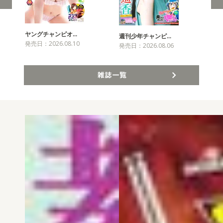
ヤングチャンピオ…
チャ
週刊少年チャンピ…
発売日：2026.08.10
発売
発売日：2026.08.06
雑誌一覧