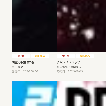
電子版
試し読み
電子版
試し読み
閻魔の教室 第6巻
チキン 「ドロップ…
田中優吏
井口達也 / 歳脇将…
発売日：2026.08.06
発売日：2026.08.06