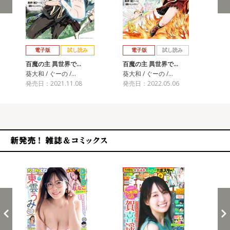
戻る
進む
電子版
試し読み
電子版
試し読み
百魔の主 異世界で…
百魔の主 異世界で…
百
葵大和 / ぐーの /…
葵大和 / ぐーの /…
葵大
発売日：2021.11.08
発売日：2022.05.06
発売
新発売！雑誌&コミックス