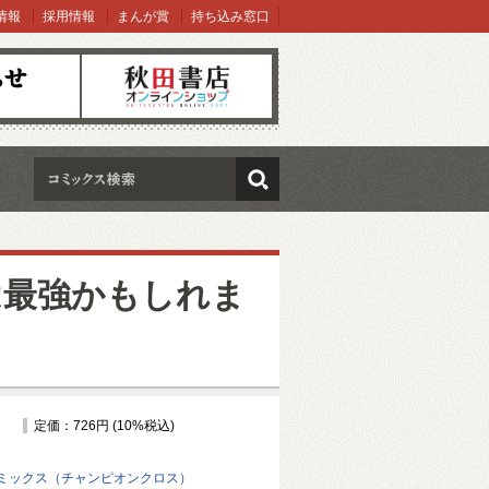
情報
採用情報
まんが賞
持ち込み窓口
オンラインショップ
検索
は最強かもしれま
定価：726円 (10%税込)
ミックス（チャンピオンクロス）