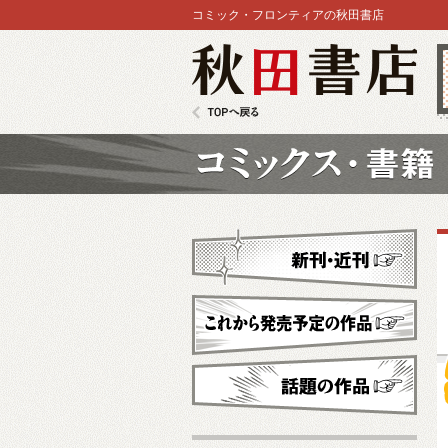
コミック・フロンティアの秋田書店
秋田書店
TOPへ戻る
コミックス
新刊・近刊
これから発売予定
話題の作品