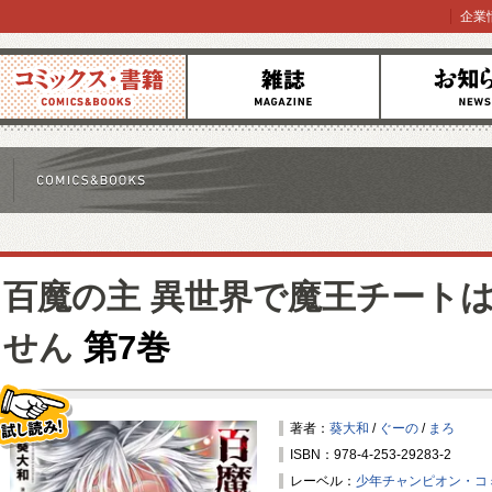
企業
コミックス
雑誌
お知らせ
百魔の主 異世界で魔王チート
せん
第7巻
著者：
葵大和
/
ぐーの
/
まろ
ISBN：978-4-253-29283-2
試し読み！
レーベル：
少年チャンピオン・コ