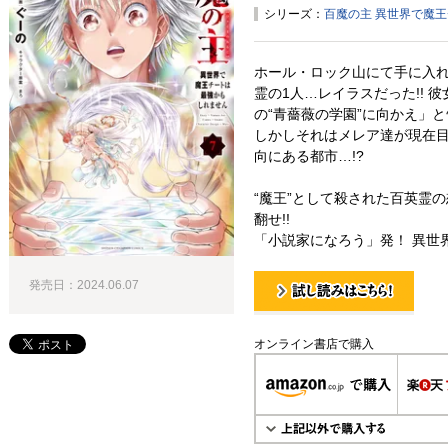
シリーズ：
百魔の主 異世界で魔
ホール・ロック山にて手に入
霊の1人…レイラスだった!! 
の“青薔薇の学園”に向かえ」と告
しかしそれはメレア達が現在
向にある都市…!?
“魔王”として殺された百英霊
翻せ!!
「小説家になろう」発！ 異世界
発売日：2024.06.07
試し読み！
オンライン書店で購入