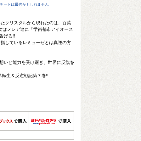
王チートは最強かもしれません
れたクリスタルから現れたのは、百英
彼女はメレア達に「学術都市アイオース
げる!!
目指しているレミューゼとは真逆の方
の想いと能力を受け継ぎ、世界に反旗を
転生＆反逆戦記第７巻!!