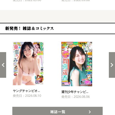
新発売！雑誌&コミックス
ヤングチャンピオ…
チャ
週刊少年チャンピ…
発売日：2026.08.10
発売
発売日：2026.08.06