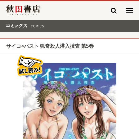
秋田書店
コミックス COMICS
サイコ×パスト 猟奇殺人潜入捜査 第5巻