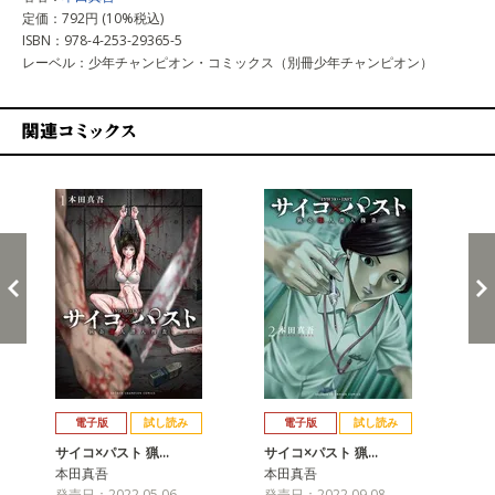
定価：792円 (10%税込)
ISBN：978-4-253-29365-5
レーベル：少年チャンピオン・コミックス（別冊少年チャンピオン）
関連コミックス
戻る
進む
電子版
試し読み
電子版
試し読み
サイコ×パスト 猟…
サイコ×パスト 猟…
サ
本田真吾
本田真吾
本
発売日：2022.05.06
発売日：2022.09.08
発売