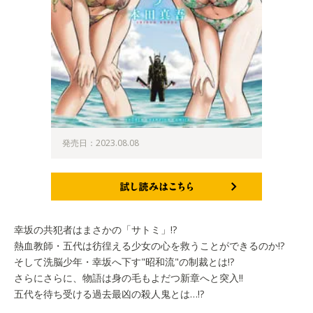
発売日：2023.08.08
試し読みはこちら
幸坂の共犯者はまさかの「サトミ」!?
熱血教師・五代は彷徨える少女の心を救うことができるのか!?
そして洗脳少年・幸坂へ下す"昭和流"の制裁とは!?
さらにさらに、物語は身の毛もよだつ新章へと突入!!
五代を待ち受ける過去最凶の殺人鬼とは…!?