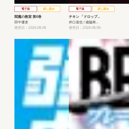
電子版
試し読み
電子版
試し読み
閻魔の教室 第6巻
チキン 「ドロップ…
田中優吏
井口達也 / 歳脇将…
発売日：2026.08.06
発売日：2026.08.06