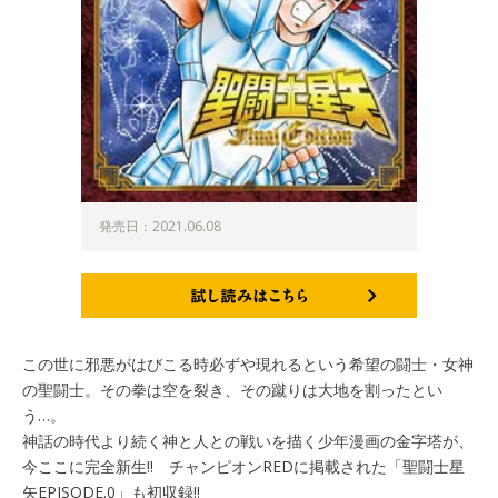
発売日：2021.06.08
試し読みはこちら
この世に邪悪がはびこる時必ずや現れるという希望の闘士・女神
の聖闘士。その拳は空を裂き、その蹴りは大地を割ったとい
う…。
神話の時代より続く神と人との戦いを描く少年漫画の金字塔が、
今ここに完全新生!! チャンピオンREDに掲載された「聖闘士星
矢EPISODE.0」も初収録!!