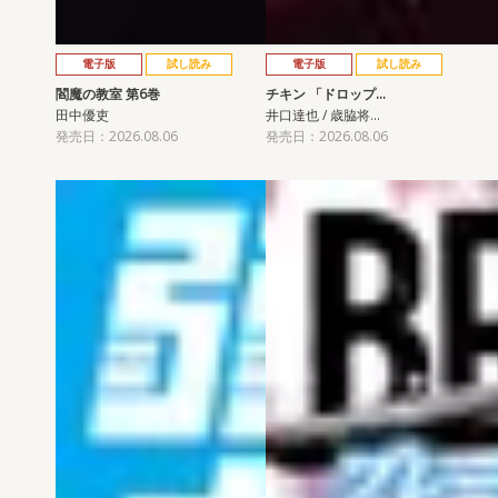
電子版
試し読み
電子版
試し読み
閻魔の教室 第6巻
チキン 「ドロップ…
田中優吏
井口達也 / 歳脇将…
発売日：2026.08.06
発売日：2026.08.06