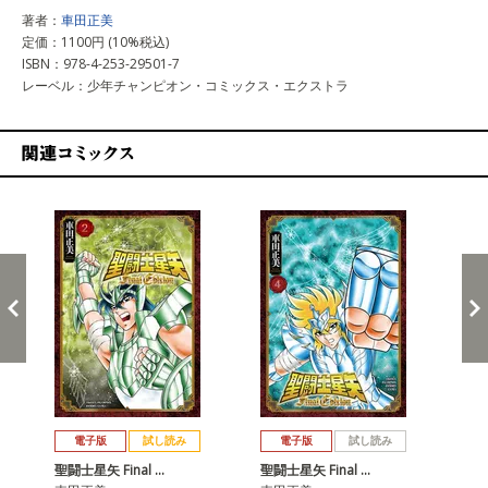
著者：
車田正美
定価：1100円 (10%税込)
ISBN：978-4-253-29501-7
レーベル：少年チャンピオン・コミックス・エクストラ
関連コミックス
戻る
進む
電子版
試し読み
電子版
試し読み
聖闘士星矢 Final …
聖闘士星矢 Final …
聖闘