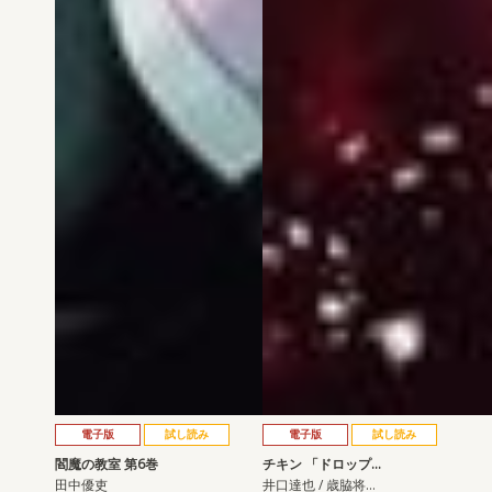
電子版
試し読み
電子版
試し読み
閻魔の教室 第6巻
チキン 「ドロップ…
田中優吏
井口達也 / 歳脇将…