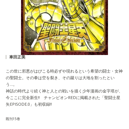
車田正美
この世に邪悪がはびこる時必ずや現れるという希望の闘士・女神
の聖闘士。その拳は空を裂き、その蹴りは大地を割ったとい
う…。
神話の時代より続く神と人との戦いを描く少年漫画の金字塔が、
今ここに完全新生!! チャンピオンREDに掲載された「聖闘士星
矢EPISODE.0」も初収録!!
既刊15巻