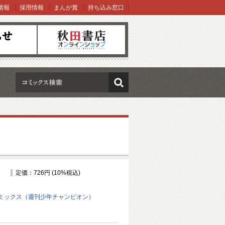
情報
採用情報
まんが賞
持ち込み窓口
オンラインショップ
検索
定価：726円 (10%税込)
ミックス（週刊少年チャンピオン）