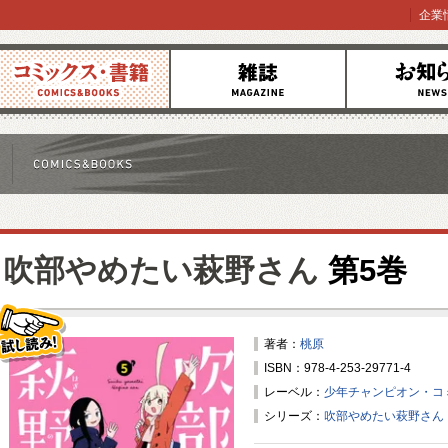
企業
コミックス
雑誌
お知らせ
吹部やめたい萩野さん
第5巻
著者：
桃原
ISBN：978-4-253-29771-4
試し読み！
レーベル：
少年チャンピオン・コ
シリーズ：
吹部やめたい萩野さん