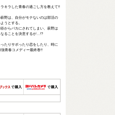
ラキラした青春の過ごし方を教えて!!
の萩野は、自分がモテないのは部活の
めようとする。
桐谷からバカにされてしまい、萩野は
なることを決意するが…!?
弁ったりサボったり恋をしたり、時に
癖強青春コメディー最終巻!!