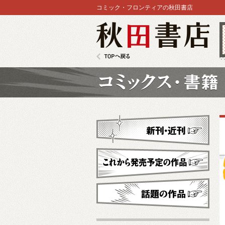
コミック・フロンティアの秋田書店
秋田書店
TOPへ戻る
コミックス
新刊・近刊
これから発売予定
話題の作品