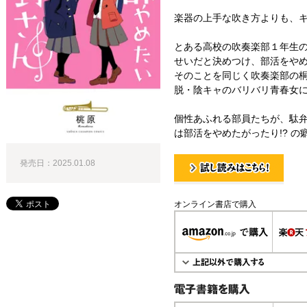
楽器の上手な吹き方よりも、キ
とある高校の吹奏楽部１年生
せいだと決めつけ、部活をや
そのことを同じく吹奏楽部の
脱・陰キャのバリバリ青春女に
個性あふれる部員たちが、駄
は部活をやめたがったり!? の
発売日：2025.01.08
試し読み！
オンライン書店で購入
電子書籍で購入