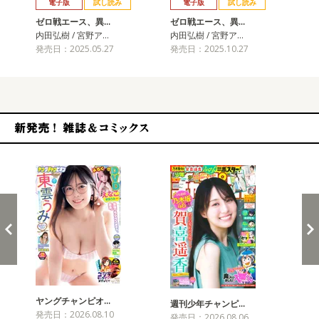
電子版
試し読み
電子版
試し読み
ゼロ戦エース、異…
ゼロ戦エース、異…
内田弘樹 / 宮野ア…
内田弘樹 / 宮野ア…
発売日：2025.05.27
発売日：2025.10.27
新発売！雑誌&コミックス
ヤングチャンピオ…
チャ
週刊少年チャンピ…
発売日：2026.08.10
発売
発売日：2026.08.06