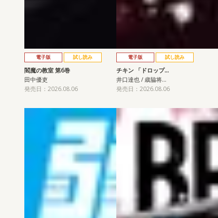
電子版
試し読み
電子版
試し読み
閻魔の教室 第6巻
チキン 「ドロップ…
田中優吏
井口達也 / 歳脇将…
発売日：2026.08.06
発売日：2026.08.06