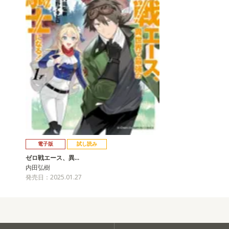
電子版
試し読み
ゼロ戦エース、異…
内田弘樹
発売日：2025.01.27