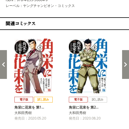
レーベル：ヤングチャンピオン・コミックス
関連コミックス
戻る
進む
電子版
試し読み
電子版
試し読み
角栄に花束を 第1…
角栄に花束を 第2…
角
大和田秀樹
大和田秀樹
大
発売日：2020.05.20
発売日：2020.08.20
発売