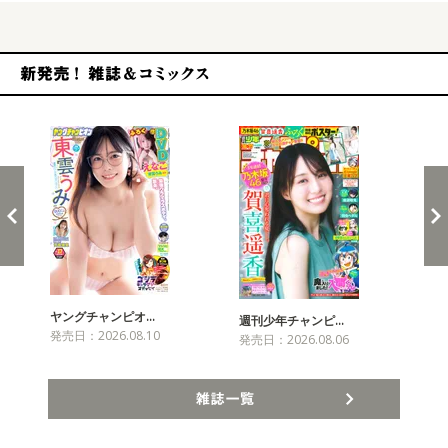
新発売！雑誌&コミックス
ヤングチャンピオ…
チャ
週刊少年チャンピ…
発売日：2026.08.10
発売
発売日：2026.08.06
雑誌一覧