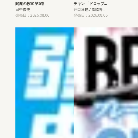
閻魔の教室 第6巻
チキン 「ドロップ…
田中優吏
井口達也 / 歳脇将…
発売日：2026.08.06
発売日：2026.08.06