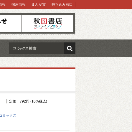
情報
採用情報
まんが賞
持ち込み窓口
オンラインショップ
検索
定価：792円 (10%税込)
コミックス