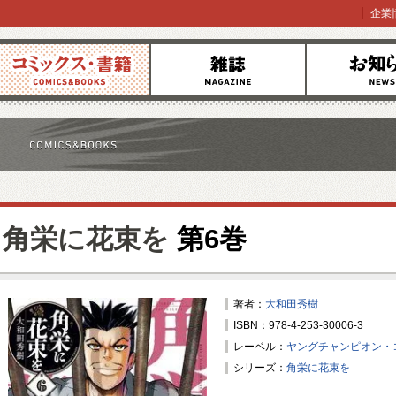
企業
コミックス
雑誌
お知らせ
角栄に花束を
第6巻
著者：
大和田秀樹
ISBN：978-4-253-30006-3
レーベル：
ヤングチャンピオン・
シリーズ：
角栄に花束を