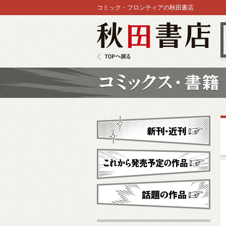
コミック・フロンティアの秋田書店
秋田書店
TOPへ戻る
コミックス
新刊・近刊
これから発売予定
話題の作品