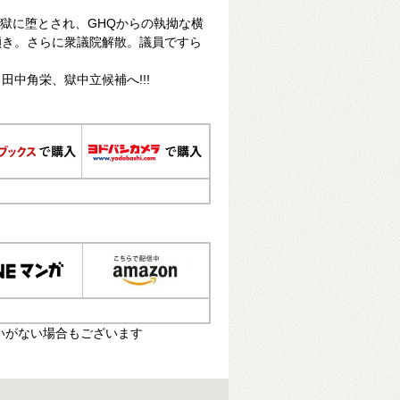
地獄に堕とされ、GHQからの執拗な横
傾き。さらに衆議院解散。議員ですら
中角栄、獄中立候補へ!!!
いがない場合もございます