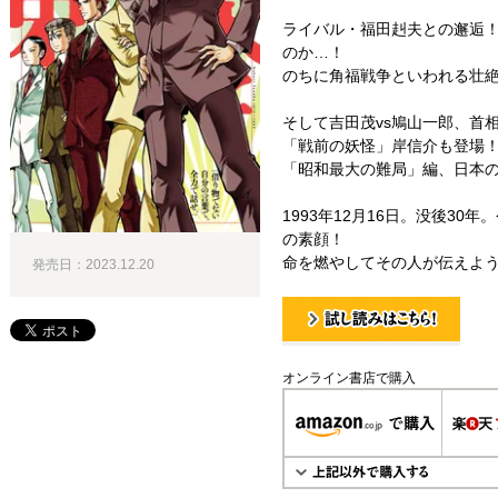
ライバル・福田赳夫との邂逅！
のか…！
のちに角福戦争といわれる壮
そして吉田茂vs鳩山一郎、首
「戦前の妖怪」岸信介も登場
「昭和最大の難局」編、日本
1993年12月16日。没後3
の素顔！
命を燃やしてその人が伝えよ
発売日：2023.12.20
試し読み！
オンライン書店で購入