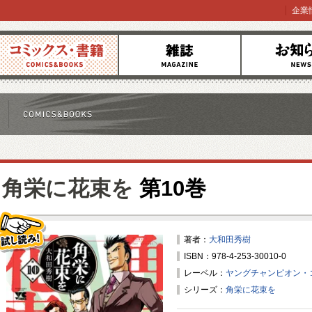
企業
コミックス
雑誌
お知らせ
角栄に花束を
第10巻
著者：
大和田秀樹
ISBN：978-4-253-30010-0
試し読み！
レーベル：
ヤングチャンピオン・
シリーズ：
角栄に花束を