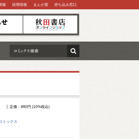
情報
採用情報
まんが賞
持ち込み窓口
オンラインショップ
検索
定価：880円 (10%税込)
コミックス