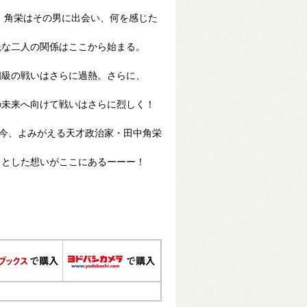
 角栄はその男に出会い、何を感じた
絶な二人の関係はここから始まる。
相級の戦いはさらに過熱。さらに、
！
の未来へ向けて戦いはさらに烈しく！
0年。今、よみがえる天才政治家・田中角栄
うとした想いがここにあるーーー！