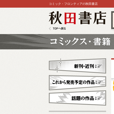
コミック・フロンティアの秋田書店
秋田書店
TOPへ戻る
コミックス
新刊・近刊
これから発売予定
話題の作品