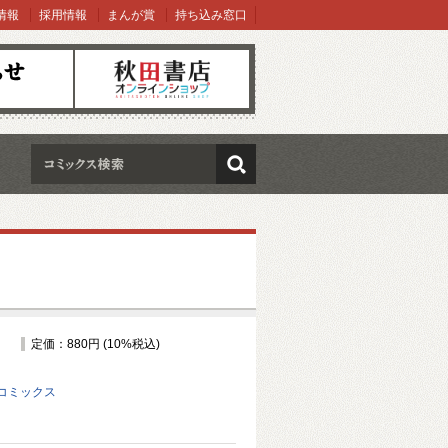
情報
採用情報
まんが賞
持ち込み窓口
オンラインショップ
検索
定価：880円 (10%税込)
コミックス