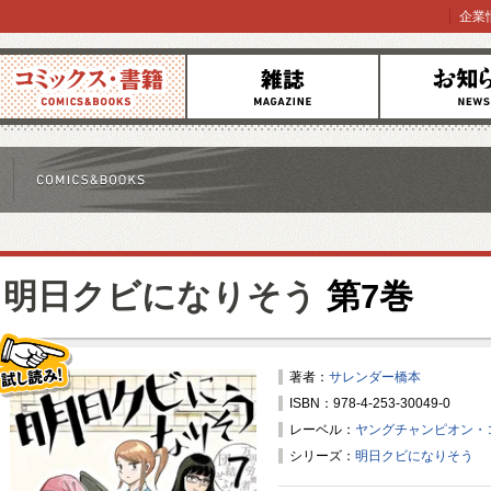
企業
コミックス
雑誌
お知らせ
明日クビになりそう
第7巻
著者：
サレンダー橋本
ISBN：978-4-253-30049-0
試し読み！
レーベル：
ヤングチャンピオン・
シリーズ：
明日クビになりそう