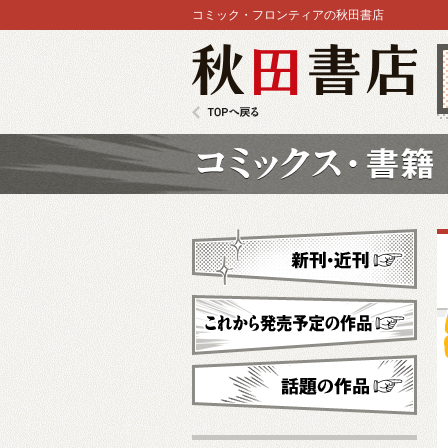
コミック・フロンティアの秋田書店
秋田書店
TOPへ戻る
コミックス
新刊・近刊
これから発売予定
話題の作品