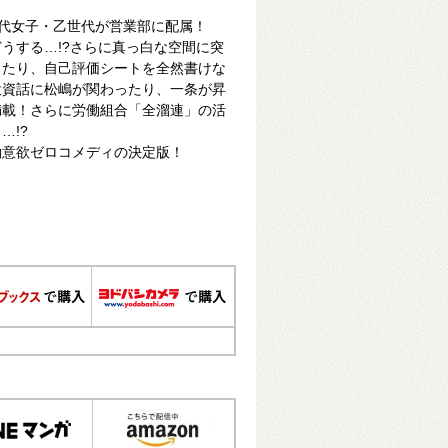
代女子・乙世代が営業部に配属！
うする…!?さらに真っ白な空間に突
ったり、自己評価シートを全然書けな
投資話に松嶋が関わったり、一条が昇
満載！さらに労働組合「全溜連」の活
…!?
働意欲ゼロコメディの決定版！