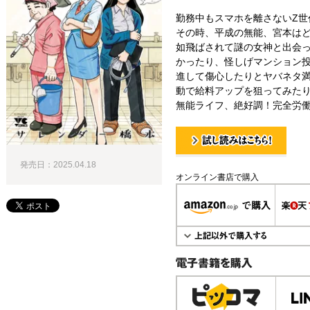
勤務中もスマホを離さないZ世
その時、平成の無能、宮本はど
如飛ばされて謎の女神と出会
かったり、怪しげマンション
進して傷心したりとヤバネタ
動で給料アップを狙ってみたり
無能ライフ、絶好調！完全労
試し読み！
発売日：2025.04.18
オンライン書店で購入
電子書籍で購入