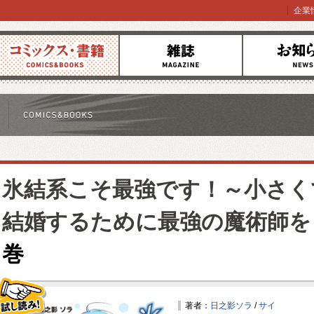
企業
コミックス
雑誌
お知らせ
氷結系こそ最強です！～小さく
結婚するために最強の魔術師を
巻
著者：
日之影ソラ
/
サイ