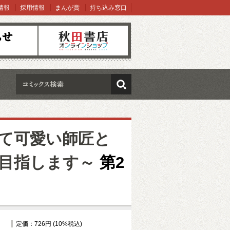
情報
採用情報
まんが賞
持ち込み窓口
オンラインショップ
検索
て可愛い師匠と
目指します～
第2
定価：726円 (10%税込)