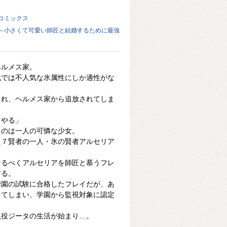
コミックス
～小さくて可愛い師匠と結婚するために最強
ヘルメス家。
代では不人気な氷属性にしか適性がな
まれ、ヘルメス家から追放されてしま
てやる」
たのは一人の可憐な少女。
た７賢者の一人・氷の賢者アルセリア
なるべくアルセリアを師匠と慕うフレ
する。
学園の試験に合格したフレイだが、あ
してしまい、学園から監視対象に認定
視役ジータの生活が始まり…。