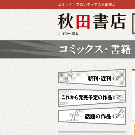
コミック・フロンティアの秋田書店
秋田書店
TOPへ戻る
コミックス
新刊・近刊
これから発売予定
話題の作品