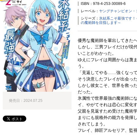
ISBN：978-4-253-30089-6
試し読み！
レーベル：
ヤングチャンピオン・
シリーズ：
氷結系こそ最強です！
の魔術師を目指します～
優秀な魔術師を輩出してきた
しかし、三男フレイだけが現
いことがわかった。
ゆえにフレイは周囲からは蔑
う。
「見返してやる……強くなっ
そう決意したフレイが出会っ
しかし彼女こそ、世界を救っ
だった。
氷属性で世界最強の魔術師に
発売日：2024.07.25
イ、やがてそれは恋心に変化
父親を見返すため受けた魔術
まりにも規格外の能力を発揮
されてしまう。
フレイ、師匠アルセリア、監