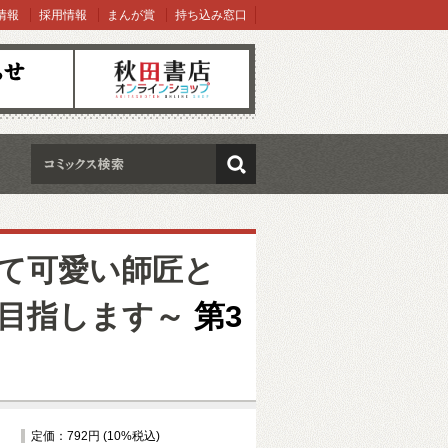
情報
採用情報
まんが賞
持ち込み窓口
オンラインショップ
検索
て可愛い師匠と
目指します～
第3
定価：792円 (10%税込)