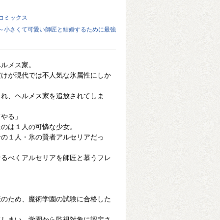
コミックス
～小さくて可愛い師匠と結婚するために最強
ヘルメス家。
だけが現代では不人気な氷属性にしか
まれ、ヘルメス家を追放されてしま
てやる」
たのは１人の可憐な少女。
者の１人・氷の賢者アルセリアだっ
なるべくアルセリアを師匠と慕うフレ
。
匠のため、魔術学園の試験に合格した
てしまい、学園から監視対象に認定さ