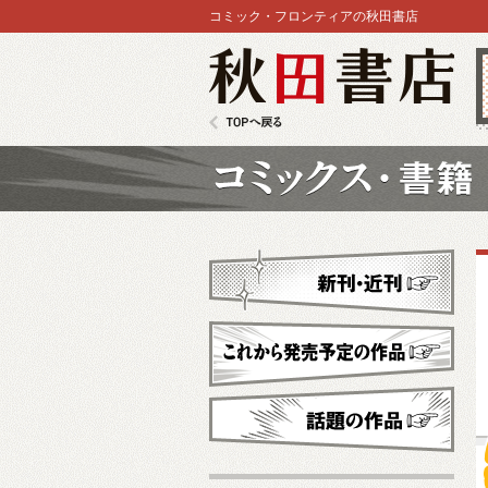
コミック・フロンティアの秋田書店
秋田書店
TOPへ戻る
コミックス
新刊・近刊
これから発売予定
話題の作品