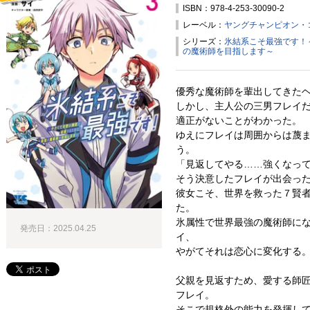
ISBN：978-4-253-30090-2
試し読み！
レーベル：
ヤングチャンピオン・
シリーズ：
氷結系こそ最強です！
の魔術師を目指します～
優秀な魔術師を輩出してきた
しかし、主人公の三男フレイ
適正がないことがわかった。
ゆえにフレイは周囲からは蔑
う。
「見返してやる……強くなっ
そう決意したフレイが出会っ
彼女こそ、世界を救った７賢
た。
氷属性で世界最強の魔術師に
発売日：2025.04.25
イ、
やがてそれは恋心に変化する
父親を見返すため、愛する師
フレイ。
そこで規格外の能力を発揮し