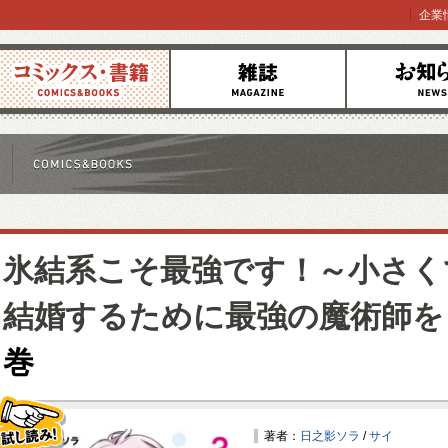
企業
コミックス
雑誌
お知らせ
氷結系こそ最強です！～小さく
結婚するために最強の魔術師を
巻
著者：
日之影ソラ
/
サイ