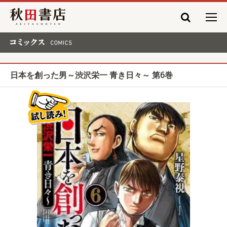
秋田書店
コミックス COMICS
日本を創った男～渋沢栄一 青き日々～ 第6巻