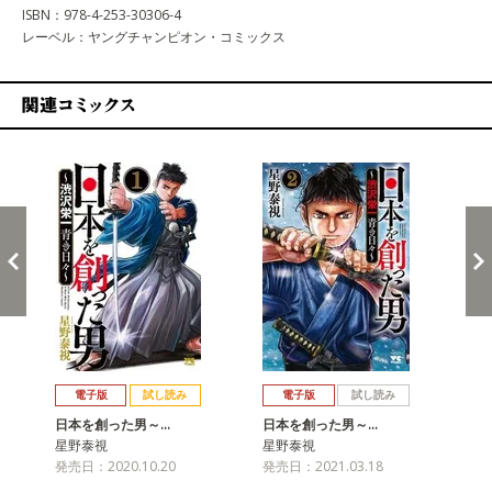
ISBN：978-4-253-30306-4
レーベル：ヤングチャンピオン・コミックス
関連コミックス
戻る
進む
電子版
試し読み
電子版
試し読み
日本を創った男～…
日本を創った男～…
日
星野泰視
星野泰視
星
発売日：2020.10.20
発売日：2021.03.18
発売