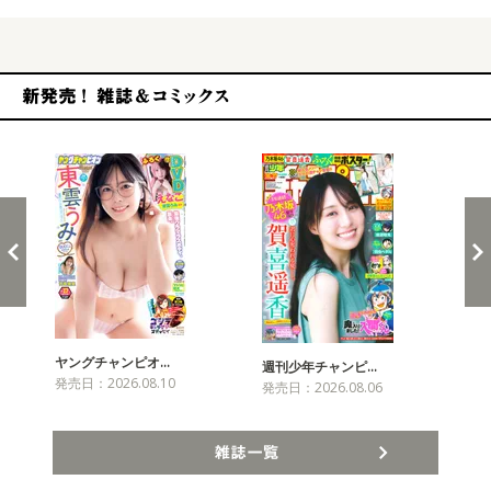
新発売！雑誌&コミックス
ヤングチャンピオ…
チャ
週刊少年チャンピ…
発売日：2026.08.10
発売
発売日：2026.08.06
雑誌一覧