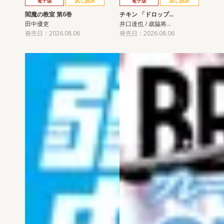
電子版
試し読み
電子版
試し読み
閻魔の教室 第6巻
チキン 「ドロップ…
田中優吏
井口達也 / 歳脇将…
発売日：2026.08.06
発売日：2026.08.06