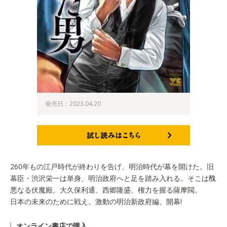
発売日：2023.04.20
試し読みはこちら
260年もの江戸時代が終わりを告げ、明治時代が幕を開けた。旧
幕臣・渋沢栄一は単身、明治政府へと足を踏み入れる。そこは醜
悪なる伏魔殿。大久保利通、西郷隆盛、権力を握る薩摩閥。
日本の未来のために戦え。激動の明治新政府編、開幕!
オンライン書店で購入