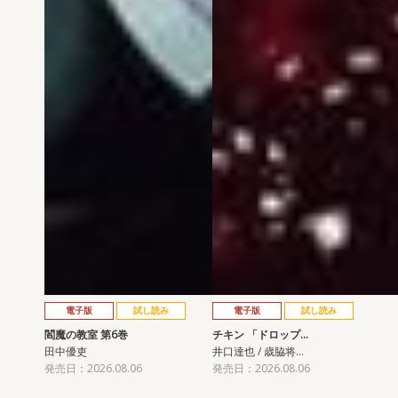
電子版
試し読み
電子版
試し読み
閻魔の教室 第6巻
チキン 「ドロップ…
田中優吏
井口達也 / 歳脇将…
発売日：2026.08.06
発売日：2026.08.06