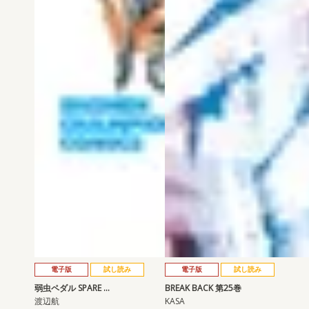
電子版
試し読み
電子版
試し読み
弱虫ペダル SPARE …
BREAK BACK 第25巻
渡辺航
KASA