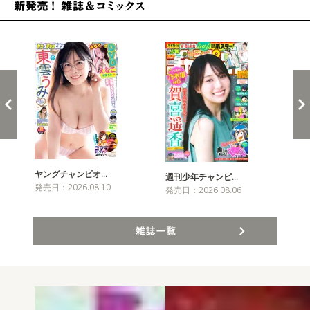
新発売！雑誌&コミックス
ヤングチャンピオ…
チャ
週刊少年チャンピ…
発売日：2026.08.10
発売
発売日：2026.08.06
雑誌一覧