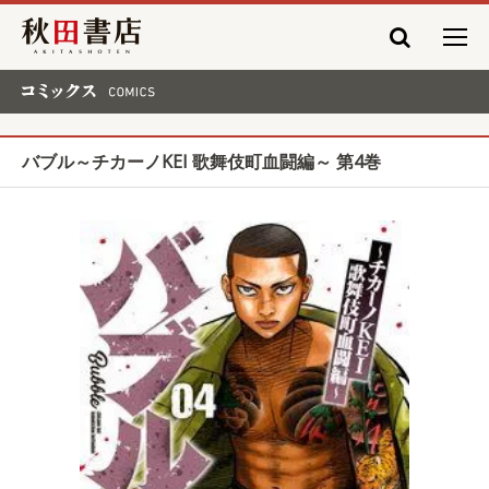
秋田書店
コミックス COMICS
バブル～チカーノKEI 歌舞伎町血闘編～ 第4巻