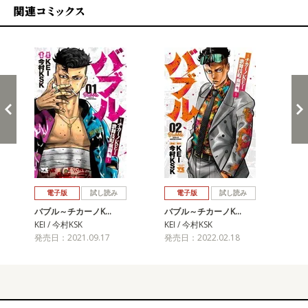
関連コミックス
戻る
進む
電子版
試し読み
電子版
試し読み
バブル～チカーノK…
バブル～チカーノK…
バ
KEI / 今村KSK
KEI / 今村KSK
KEI
発売日：2021.09.17
発売日：2022.02.18
発売