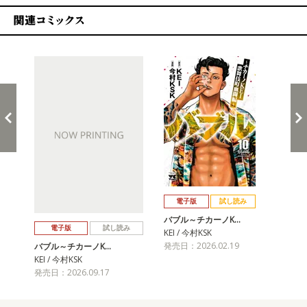
関連コミックス
戻る
進む
電子版
試し読み
バブル～チカーノK…
バ
電子版
試し読み
KEI / 今村KSK
KEI
発売日：2026.02.19
発売
バブル～チカーノK…
KEI / 今村KSK
発売日：2026.09.17