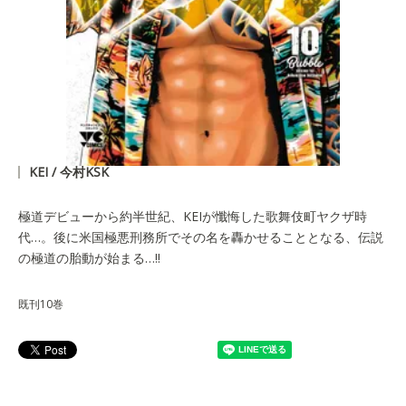
KEI / 今村KSK
極道デビューから約半世紀、KEIが懺悔した歌舞伎町ヤクザ時
代…。後に米国極悪刑務所でその名を轟かせることとなる、伝説
の極道の胎動が始まる…!!
既刊10巻