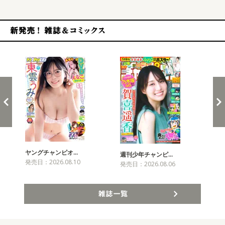
新発売！雑誌&コミックス
ヤングチャンピオ…
チャ
週刊少年チャンピ…
発売日：2026.08.10
発売
発売日：2026.08.06
雑誌一覧