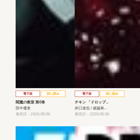
電子版
試し読み
電子版
試し読み
閻魔の教室 第6巻
チキン 「ドロップ…
田中優吏
井口達也 / 歳脇将…
発売日：2026.08.06
発売日：2026.08.06