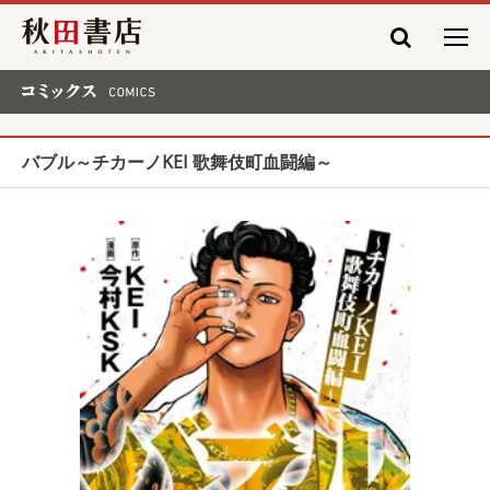
秋田書店
コミックス COMICS
バブル～チカーノKEI 歌舞伎町血闘編～