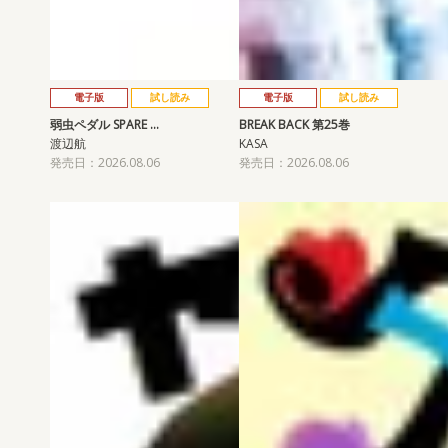
電子版
試し読み
電子版
試し読み
弱虫ペダル SPARE …
BREAK BACK 第25巻
渡辺航
KASA
発売日：2026.08.06
発売日：2026.08.06