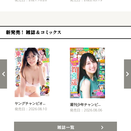
新発売！雑誌&コミックス
ヤングチャンピオ…
チャ
週刊少年チャンピ…
発売日：2026.08.10
発売
発売日：2026.08.06