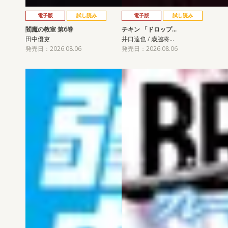
電子版
試し読み
電子版
試し読み
閻魔の教室 第6巻
チキン 「ドロップ…
田中優吏
井口達也 / 歳脇将…
発売日：2026.08.06
発売日：2026.08.06