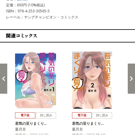
定価：693円 (10%税込)
ISBN：978-4-253-30565-5
レーベル：ヤングチャンピオン・コミックス
関連コミックス
戻る
進む
電子版
試し読み
電子版
試し読み
若気の至りまくり…
若気の至りまくり…
若
葉月京
葉月京
葉
発売日：2021.10.20
発売日：2022.05.19
発売