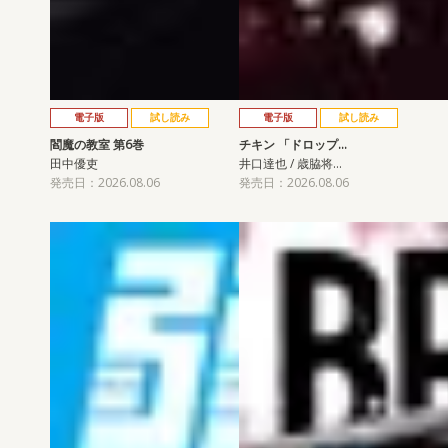
電子版
試し読み
電子版
試し読み
閻魔の教室 第6巻
チキン 「ドロップ…
田中優吏
井口達也 / 歳脇将…
発売日：2026.08.06
発売日：2026.08.06