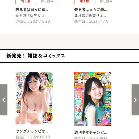
電子版
試し読み
電子版
試し読み
去る者は日々に疎…
去る者は日々に疎…
去
葉月京 / 折笠りょ…
葉月京 / 折笠りょ…
葉月
発売日：2021.10.20
発売日：2021.11.18
発売
新発売！雑誌&コミックス
ヤングチャンピオ…
チャ
週刊少年チャンピ…
発売日：2026.08.10
発売
発売日：2026.08.06