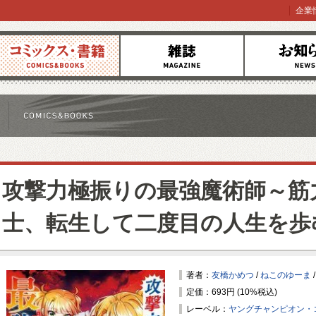
企業
コミックス
雑誌
お知らせ
攻撃力極振りの最強魔術師～筋力
士、転生して二度目の人生を歩
著者：
友橋かめつ
/
ねこのゆーま
定価：693円 (10%税込)
レーベル：
ヤングチャンピオン・