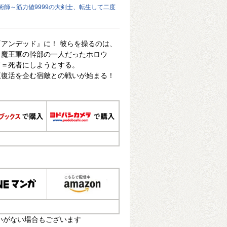
術師～筋力値9999の大剣士、転生して二度
アンデッド』に！ 彼らを操るのは、
。魔王軍の幹部の一人だったホロウ
ド＝死者にしようとする。
王復活を企む宿敵との戦いが始まる！
いがない場合もございます