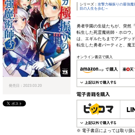
シリーズ：
攻撃力極振りの最強魔
目の人生を歩む～
勇者学園の生徒たちが、突然『
転生した死霊魔術師・ホロウ
は、エギルたちまでアンデッ
転生した勇者パーティと、魔
オンライン書店で購入
発売日：2023.03.20
電子書籍で購入
※ 電子書店によっては取り扱