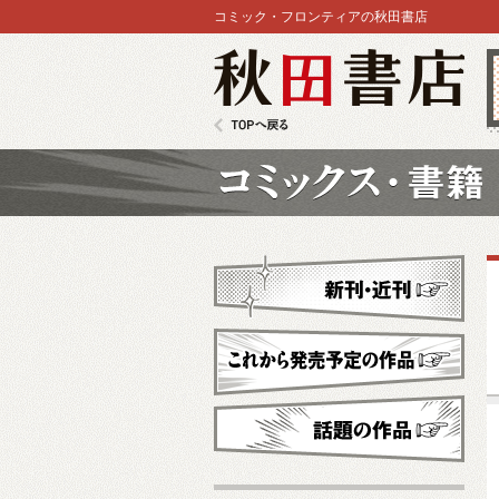
コミック・フロンティアの秋田書店
秋田書店
TOPへ戻る
コミックス
新刊・近刊
これから発売予定
話題の作品