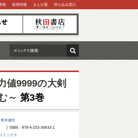
情報
採用情報
まんが賞
持ち込み窓口
オンラインショップ
検索
値9999の大剣
む～
第3巻
/
青木健生
ISBN：978-4-253-30633-1
コミックス