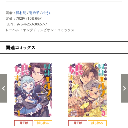
著者：
澤村明
/
遥透子
/
松うに
定価：792円 (10%税込)
ISBN：978-4-253-30657-7
レーベル：ヤングチャンピオン・コミックス
関連コミックス
戻る
進む
電子版
試し読み
電子版
試し読み