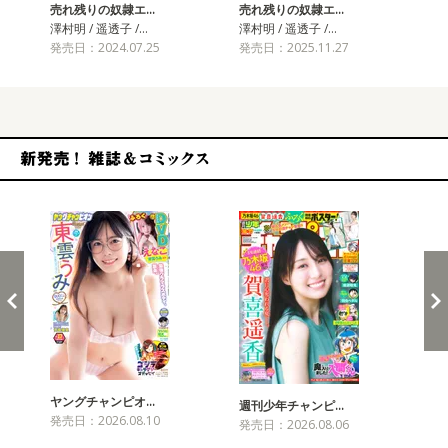
売れ残りの奴隷エ…
売れ残りの奴隷エ…
売
澤村明 / 遥透子 /…
澤村明 / 遥透子 /…
澤村
発売日：2024.07.25
発売日：2025.11.27
発売
新発売！雑誌&コミックス
ヤングチャンピオ…
チャ
週刊少年チャンピ…
発売日：2026.08.10
発売
発売日：2026.08.06