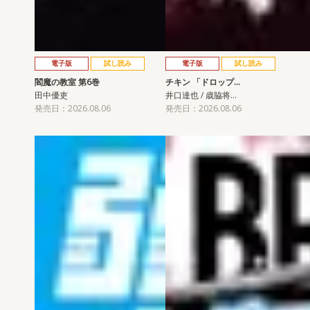
電子版
試し読み
電子版
試し読み
閻魔の教室 第6巻
チキン 「ドロップ…
田中優吏
井口達也 / 歳脇将…
発売日：2026.08.06
発売日：2026.08.06