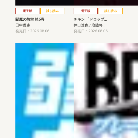
電子版
試し読み
電子版
試し読み
閻魔の教室 第6巻
チキン 「ドロップ…
田中優吏
井口達也 / 歳脇将…
発売日：2026.08.06
発売日：2026.08.06