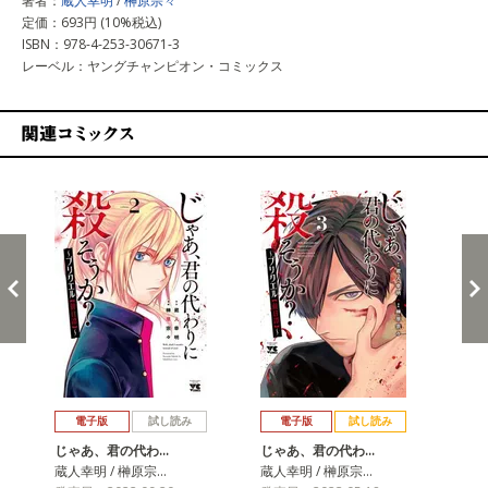
著者：
蔵人幸明
/
榊原宗々
定価：693円 (10%税込)
ISBN：978-4-253-30671-3
レーベル：ヤングチャンピオン・コミックス
関連コミックス
戻る
進む
電子版
試し読み
電子版
試し読み
じゃあ、君の代わ…
じゃあ、君の代わ…
じ
蔵人幸明 / 榊原宗…
蔵人幸明 / 榊原宗…
蔵人