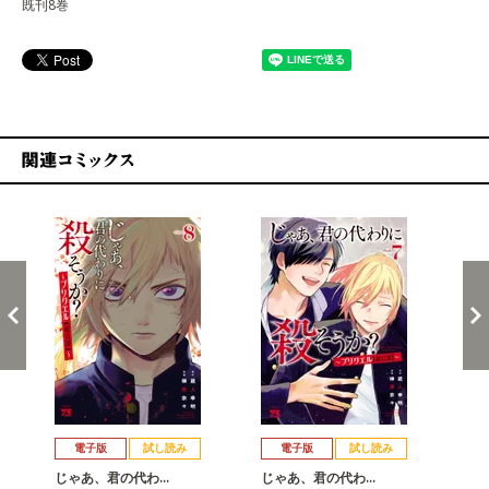
既刊8巻
関連コミックス
戻る
進む
電子版
試し読み
電子版
試し読み
じゃあ、君の代わ…
じゃあ、君の代わ…
じ