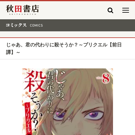
秋田書店
コミックス COMICS
じゃあ、君の代わりに殺そうか？～プリクエル【前日
譚】～