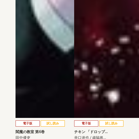
電子版
試し読み
電子版
試し読み
閻魔の教室 第6巻
チキン 「ドロップ…
田中優吏
井口達也 / 歳脇将…