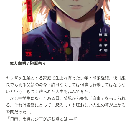
蔵人幸明 / 榊原宗々
ヤクザを生業とする家庭で生まれ育った少年・熊狼愛繕。彼は組
長でもある父親の命令・許可なくしては何事も行動してはならな
いという、きつく縛られた人生を歩んできた。
しかし中学生になったある日、父親から突如「自由」を与えられ
る。それは愛繕にとって、恐ろしくも狂おしい人生の幕が上がる
瞬間だった…。
「自由」を得た少年が歩む道とは……!?