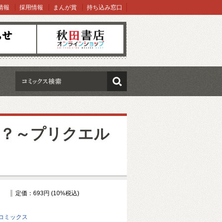
情報
採用情報
まんが賞
持ち込み窓口
オンラインショップ
検索
？～プリクエル
定価：693円 (10%税込)
コミックス