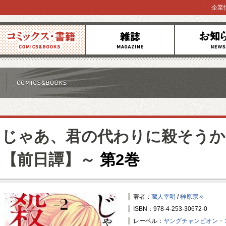
企業
コミックス
雑誌
お知らせ
じゃあ、君の代わりに殺そうか
【前日譚】～
第2巻
著者：
蔵人幸明
/
榊原宗々
ISBN：978-4-253-30672-0
レーベル：
ヤングチャンピオン・