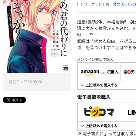
シリーズ：
じゃあ、君の代わりに
遺産相続戦争、本格始動!! 
辺に大きく暗雲が立ち込む。そ
戦……!?
愛繕は「求める自由」を得る
道」を見つけ出すことはできる
オンライン書店で購入
発売日：2022.09.20
電子書籍で購入
※ 電子書店によっては取り扱