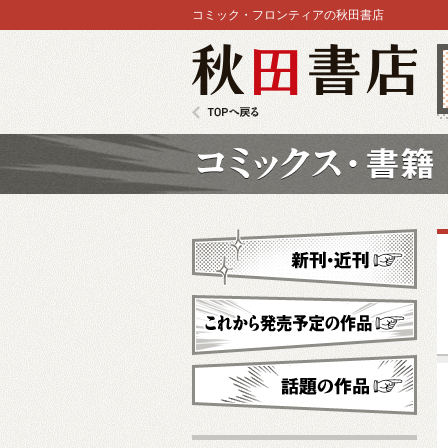
コミック・フロンティアの秋田書店
秋田書店
TOPへ戻る
コミックス
新刊・近刊
これから発売予定
話題の作品