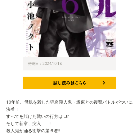
発売日：2024.10.18
試し読みはこちら
10年前、母親を殺した猟奇殺人鬼・坂東との復讐バトルがついに
決着！
すべてを賭けた戦いの行方は…!?
そして新章、突入――!!
殺人鬼が踊る衝撃の第６巻!!