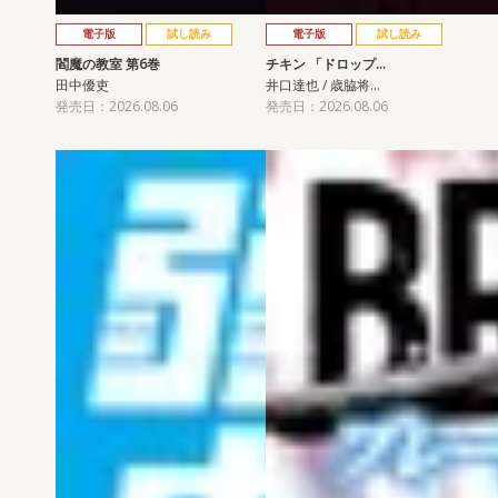
電子版
試し読み
電子版
試し読み
閻魔の教室 第6巻
チキン 「ドロップ…
田中優吏
井口達也 / 歳脇将…
発売日：2026.08.06
発売日：2026.08.06