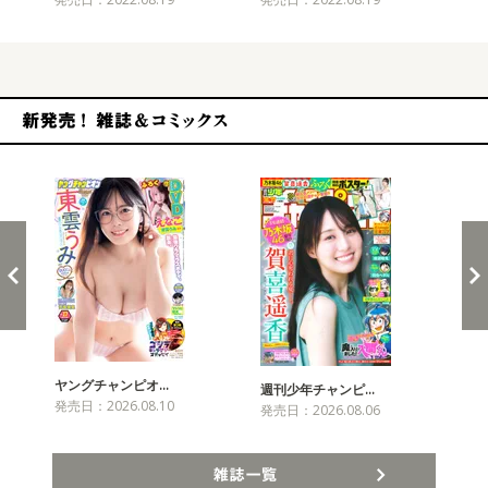
新発売！雑誌&コミックス
ヤングチャンピオ…
チャ
週刊少年チャンピ…
発売日：2026.08.10
発売
発売日：2026.08.06