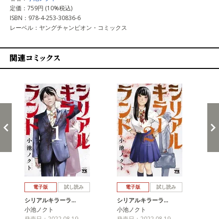
定価：759円 (10%税込)
ISBN：978-4-253-30836-6
レーベル：ヤングチャンピオン・コミックス
関連コミックス
戻る
進む
電子版
試し読み
電子版
試し読み
シリアルキラーラ…
シリアルキラーラ…
シ
小池ノクト
小池ノクト
小
発売日：2022.08.19
発売日：2022.08.19
発売