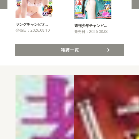
ヤングチャンピオ…
チャ
週刊少年チャンピ…
発売日：2026.08.10
発売
発売日：2026.08.06
雑誌一覧