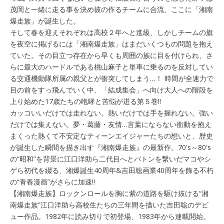
茂岡と一緒に走る事を決め彼の作るチームに合流、ここに「湘南
爆走族」が誕生した。
そして春を迎えそれぞれは高校２年へと進級、しかしチームの旗
を夜空に掲げるには「湘南爆走族」はまだいくつもの問題を抱え
ていた。その目立つ存在から早くも周囲の族に目を付けられ、さ
らに最大のハードルである桃山麻子と単車に乗るのを反対してい
る交通機動隊所属の親父とが衝突してしまう…！ 時間が全速力で
目の前をすっ飛んでいく中、「結成集会」へ向け大人への階段を
上り始めた17歳たちの咆哮と苦悩が迸る第５巻!!
カッコいいだけでは走れない。熱いだけでは手を握れない。強い
だけでは集えない。夢・葛藤・友情…言葉にならない衝動を抱え
まくった熱くて不安定なティーンエイジャーたちの想いと、歴史
が誕生した瞬間を描き出す『湘南爆走族』の最新作。70's～80's
の“昭和”を背景に江口洋助ら二代目へとバトンを繋いだマコやシ
ゲら初代を綴る、湘爆誕生40周年&吉田聡画業40周年を飾る不朽
の“青春漫画”がさらに加速!!
【湘南爆走族】ロックンロールを胸に紫の道路を駆け抜ける“湘
南爆走族”江口洋助ら高校生たちの三年間を描いた吉田聡のデビ
ュー作品。1982年に読み切りで初登場、1983年から連載開始。