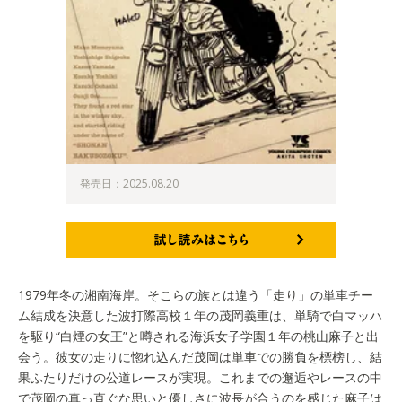
発売日：2025.08.20
試し読みはこちら
1979年冬の湘南海岸。そこらの族とは違う「走り」の単車チー
ム結成を決意した波打際高校１年の茂岡義重は、単騎で白マッハ
を駆り“白煙の女王”と噂される海浜女子学園１年の桃山麻子と出
会う。彼女の走りに惚れ込んだ茂岡は単車での勝負を標榜し、結
果ふたりだけの公道レースが実現。これまでの邂逅やレースの中
で茂岡の真っ直ぐな思いと優しさに波長が合うのを感じた麻子は