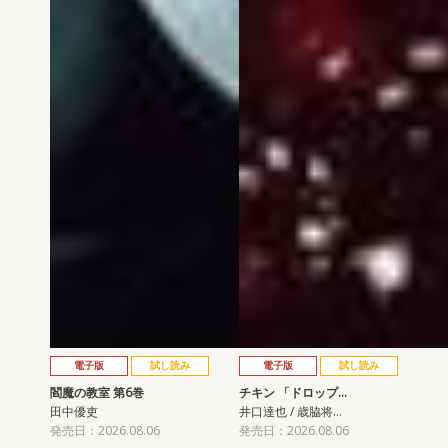
電子版
試し読み
電子版
試し読み
閻魔の教室 第6巻
チキン 「ドロップ…
田中優吏
井口達也 / 歳脇将…
発売日：2026.08.06
発売日：2026.08.06