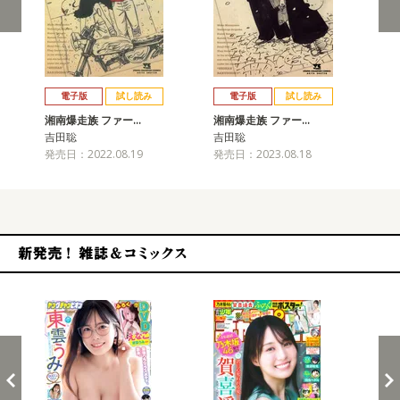
戻る
進む
電子版
試し読み
電子版
試し読み
湘南爆走族 ファー…
湘南爆走族 ファー…
湘
吉田聡
吉田聡
吉
発売日：2022.08.19
発売日：2023.08.18
発売
新発売！雑誌&コミックス