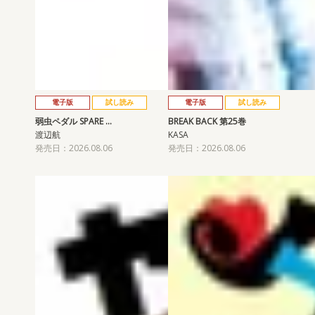
電子版
試し読み
電子版
試し読み
弱虫ペダル SPARE …
BREAK BACK 第25巻
渡辺航
KASA
発売日：2026.08.06
発売日：2026.08.06