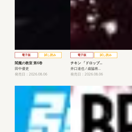
電子版
試し読み
電子版
試し読み
閻魔の教室 第6巻
チキン 「ドロップ…
田中優吏
井口達也 / 歳脇将…
発売日：2026.08.06
発売日：2026.08.06