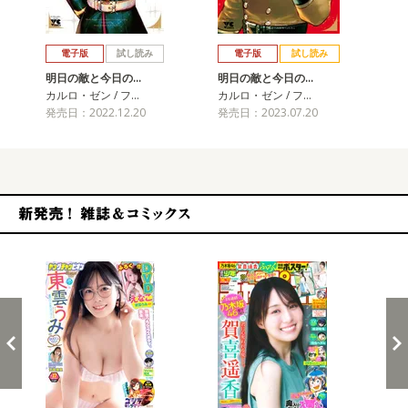
戻る
進む
電子版
試し読み
電子版
試し読み
明日の敵と今日の…
明日の敵と今日の…
明
カルロ・ゼン / フ…
カルロ・ゼン / フ…
カル
発売日：2022.12.20
発売日：2023.07.20
発売
新発売！雑誌&コミックス