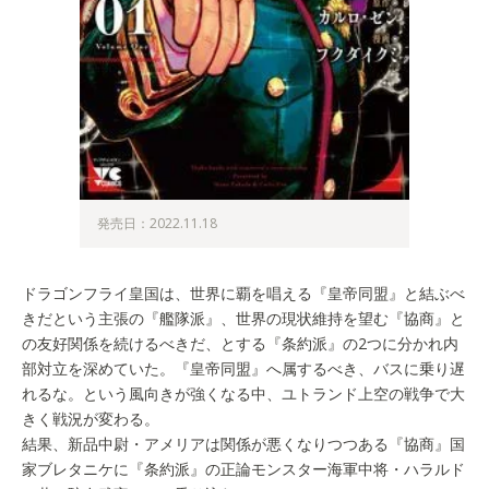
発売日：2022.11.18
ドラゴンフライ皇国は、世界に覇を唱える『皇帝同盟』と結ぶべ
きだという主張の『艦隊派』、世界の現状維持を望む『協商』と
の友好関係を続けるべきだ、とする『条約派』の2つに分かれ内
部対立を深めていた。『皇帝同盟』へ属するべき、バスに乗り遅
れるな。という風向きが強くなる中、ユトランド上空の戦争で大
きく戦況が変わる。
結果、新品中尉・アメリアは関係が悪くなりつつある『協商』国
家ブレタニケに『条約派』の正論モンスター海軍中将・ハラルド