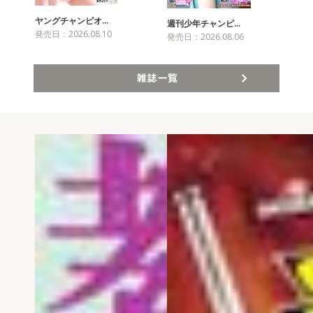
ヤングチャンピオ…
チャ
週刊少年チャンピ…
発売日：2026.08.10
発売
発売日：2026.08.06
雑誌一覧