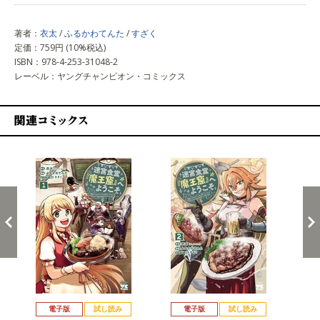
著者：
衣太
/
ふるかわてんた
/
すざく
定価：759円 (10%税込)
ISBN：978-4-253-31048-2
レーベル：ヤングチャンピオン・コミックス
関連コミックス
戻る
進む
電子版
試し読み
電子版
試し読み