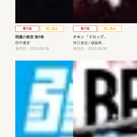
電子版
試し読み
電子版
試し読み
閻魔の教室 第6巻
チキン 「ドロップ…
田中優吏
井口達也 / 歳脇将…
発売日：2026.08.06
発売日：2026.08.06