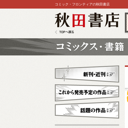
コミック・フロンティアの秋田書店
秋田書店
TOPへ戻る
コミックス
新刊・近刊
これから発売予定
話題の作品