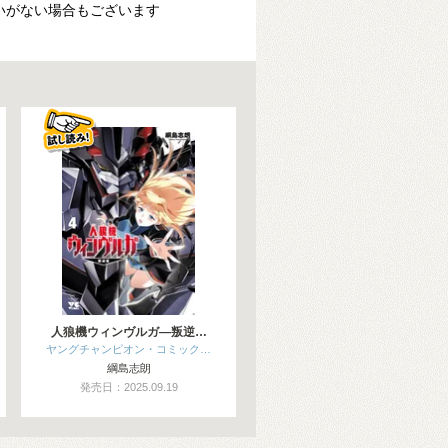
いがない場合もございます
人狼機ウィンヴルガ―叛逆…
ヤングチャンピオン・コミック…
綱島志朗
発売日：2025.09.19