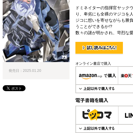
ドミネイターの指揮官ヤック
り、卑劣にも全裸のマジコを
ジコに想いを寄せながらも勝
うことができるか!?
数々の謎が明かされ、苛烈な愛
試し読み！
オンライン書店で購入
発売日：2025.01.20
電子書籍で購入