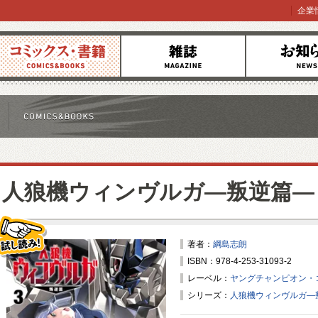
企業
コミックス
雑誌
お知らせ
人狼機ウィンヴルガ―叛逆篇―
著者：
綱島志朗
ISBN：978-4-253-31093-2
試し読み！
レーベル：
ヤングチャンピオン・
シリーズ：
人狼機ウィンヴルガ―