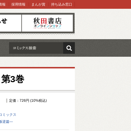
情報
採用情報
まんが賞
持ち込み窓口
オンラインショップ
検索
第3巻
定価：726円 (10%税込)
コミックス
叛逆篇―