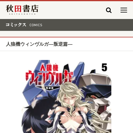
秋田書店
コミックス COMICS
人狼機ウィンヴルガ―叛逆篇―