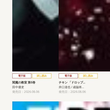
電子版
試し読み
電子版
試し読み
閻魔の教室 第6巻
チキン 「ドロップ…
田中優吏
井口達也 / 歳脇将…
発売日：2026.08.06
発売日：2026.08.06