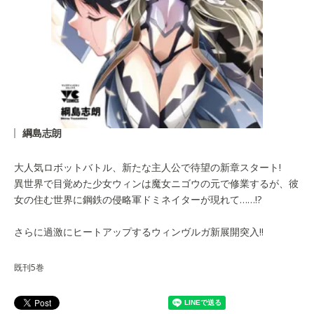
綱島志朗
大人気ロボットバトル、新たな主人公で待望の新章スタート!
異世界で目覚めた少女ウィンは魔女ニゴウの元で修業するが、彼
女の住む世界に鋼鉄の侵略軍ドミネイターが現れて……!?
さらに過激にヒートアップするウィンヴルガ新展開突入!!
既刊5巻