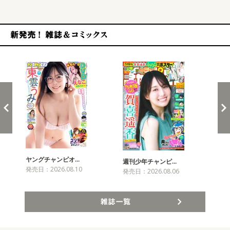
新発売！雑誌&コミックス
ヤングチャンピオ…
チャ
週刊少年チャンピ…
発売日：2026.08.10
発売
発売日：2026.08.06
雑誌一覧