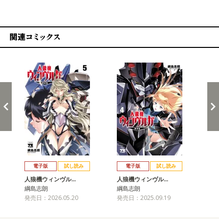
関連コミックス
戻る
進む
電子版
試し読み
電子版
試し読み
人狼機ウィンヴル…
人狼機ウィンヴル…
人
綱島志朗
綱島志朗
綱
発売日：2026.05.20
発売日：2025.09.19
発売