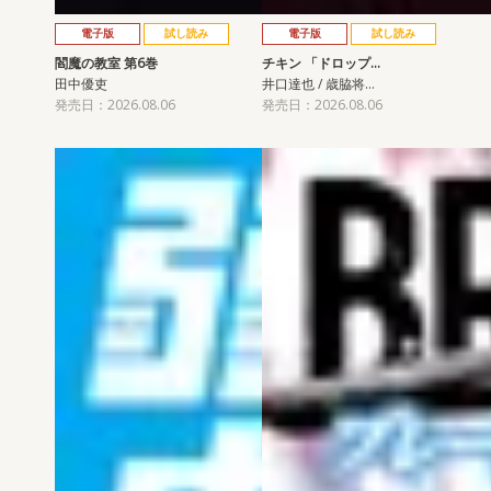
電子版
試し読み
電子版
試し読み
閻魔の教室 第6巻
チキン 「ドロップ…
田中優吏
井口達也 / 歳脇将…
発売日：2026.08.06
発売日：2026.08.06