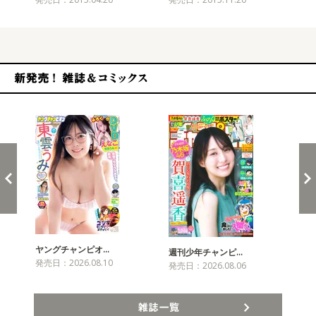
新発売！雑誌&コミックス
ヤングチャンピオ…
チャ
週刊少年チャンピ…
発売日：2026.08.10
発売
発売日：2026.08.06