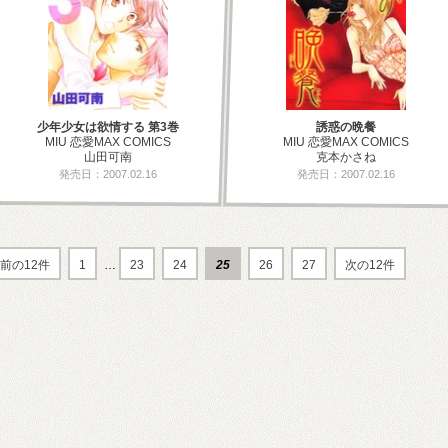
少年少女は欲情する 第3巻
誘惑の晩餐
MIU 恋愛MAX COMICS
MIU 恋愛MAX COMICS
山田可南
克本かさね
発売日：2007.02.16
発売日：2007.02.16
前の12件
1
…
23
24
25
26
27
次の12件