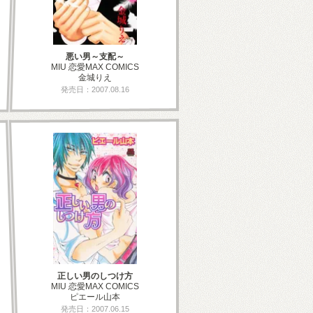
悪い男～支配～
MIU 恋愛MAX COMICS
金城りえ
発売日：2007.08.16
正しい男のしつけ方
MIU 恋愛MAX COMICS
ピエール山本
発売日：2007.06.15