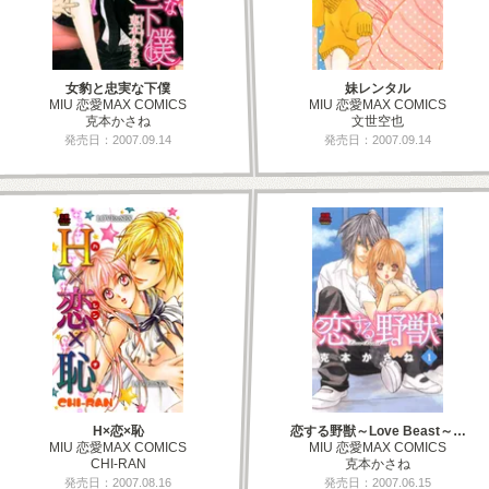
女豹と忠実な下僕
妹レンタル
MIU 恋愛MAX COMICS
MIU 恋愛MAX COMICS
克本かさね
文世空也
発売日：2007.09.14
発売日：2007.09.14
H×恋×恥
恋する野獣～Love Beast～…
MIU 恋愛MAX COMICS
MIU 恋愛MAX COMICS
CHI-RAN
克本かさね
発売日：2007.08.16
発売日：2007.06.15