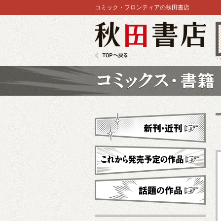
コミック・フロンティアの秋田書店
秋田書店
TOPへ戻る
コミックス
新刊・近刊
これから発売予定
話題の作品