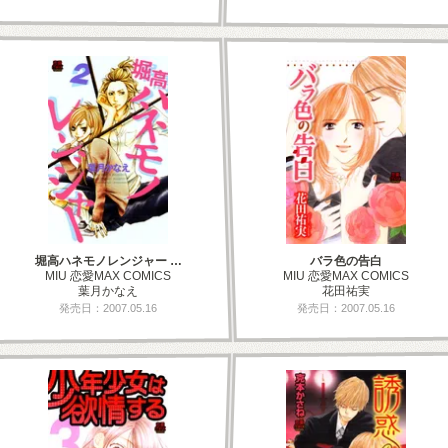
堀高ハネモノレンジャー …
バラ色の告白
MIU 恋愛MAX COMICS
MIU 恋愛MAX COMICS
葉月かなえ
花田祐実
発売日：2007.05.16
発売日：2007.05.16