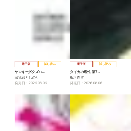
電子版
試し読み
電子版
試し読み
ヤンキーJKクズハ…
タイカの理性 第7…
宗我部としのり
板垣巴留
発売日：2026.08.06
発売日：2026.08.06