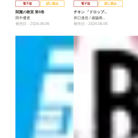
電子版
試し読み
電子版
試し読み
閻魔の教室 第6巻
チキン 「ドロップ…
田中優吏
井口達也 / 歳脇将…
発売日：2026.08.06
発売日：2026.08.06