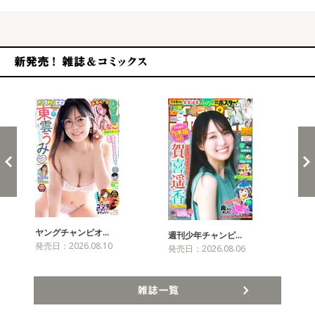
新発売！雑誌&コミックス
ヤングチャンピオ…
チャ
週刊少年チャンピ…
発売日：2026.08.10
発売
発売日：2026.08.06
雑誌一覧