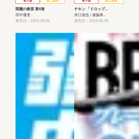
電子版
試し読み
電子版
試し読み
閻魔の教室 第6巻
チキン 「ドロップ…
田中優吏
井口達也 / 歳脇将…
発売日：2026.08.06
発売日：2026.08.06