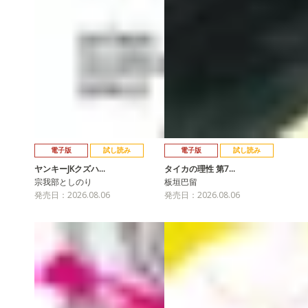
電子版
試し読み
電子版
試し読み
ヤンキーJKクズハ…
タイカの理性 第7…
宗我部としのり
板垣巴留
発売日：2026.08.06
発売日：2026.08.06