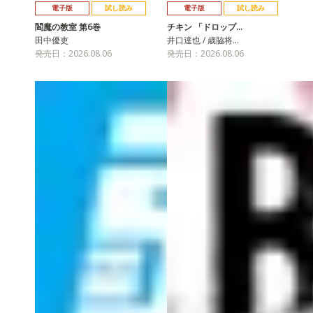
電子版
試し読み
電子版
試し読み
閻魔の教室 第6巻
チキン 「ドロップ…
田中優吏
井口達也 / 歳脇将…
発売日：2026.08.06
発売日：2026.08.06