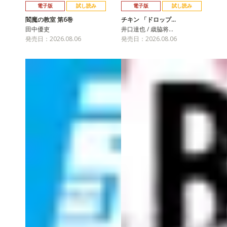
電子版
試し読み
電子版
試し読み
閻魔の教室 第6巻
チキン 「ドロップ…
田中優吏
井口達也 / 歳脇将…
発売日：2026.08.06
発売日：2026.08.06