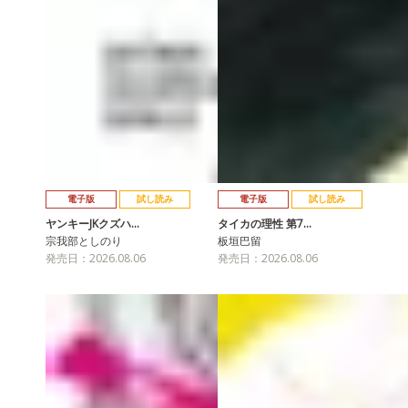
電子版
試し読み
電子版
試し読み
ヤンキーJKクズハ…
タイカの理性 第7…
宗我部としのり
板垣巴留
発売日：2026.08.06
発売日：2026.08.06