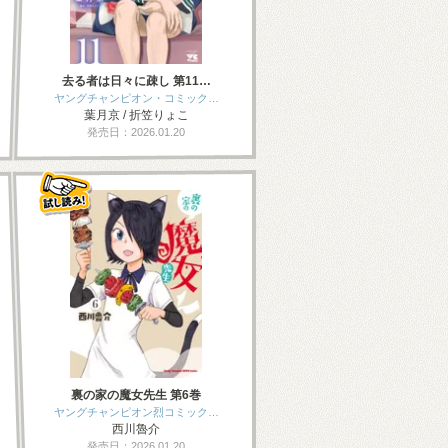
去る者は日々に疎し 第11…
ヤングチャンピオン・コミック…
葉月京 / 折笠りょこ
発売日：2026.01.20
裏の家の魔女先生 第6巻
ヤングチャンピオン烈コミック…
西川魯介
発売日：2026.01.20