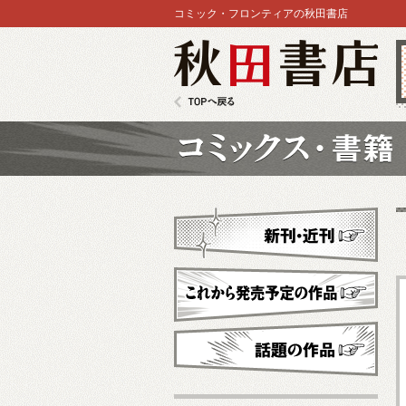
コミック・フロンティアの秋田書店
秋田書店
TOPへ戻る
コミックス
新刊・近刊
これから発売予定
話題の作品