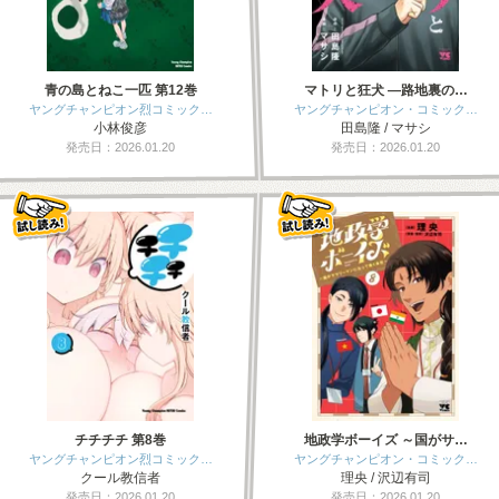
青の島とねこ一匹 第12巻
マトリと狂犬 ―路地裏の…
ヤングチャンピオン烈コミック…
ヤングチャンピオン・コミック…
小林俊彦
田島隆 / マサシ
発売日：2026.01.20
発売日：2026.01.20
チチチチ 第8巻
地政学ボーイズ ～国がサ…
ヤングチャンピオン烈コミック…
ヤングチャンピオン・コミック…
クール教信者
理央 / 沢辺有司
発売日：2026.01.20
発売日：2026.01.20