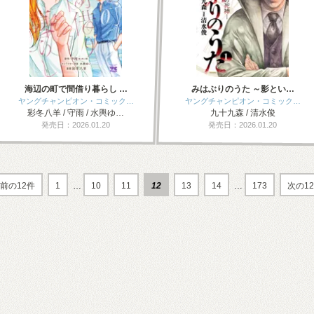
海辺の町で間借り暮らし …
みはぶりのうた ～影とい…
ヤングチャンピオン・コミック…
ヤングチャンピオン・コミック…
彩冬八羊 / 守雨 / 水輿ゆ…
九十九森 / 清水俊
発売日：2026.01.20
発売日：2026.01.20
前の12件
1
…
10
11
12
13
14
…
173
次の1