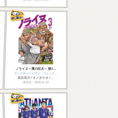
ノライヌ～濱の狂犬～ 第3…
ヤングチャンピオン・コミック…
黒石高大 / オノタケオ / …
発売日：2026.01.20