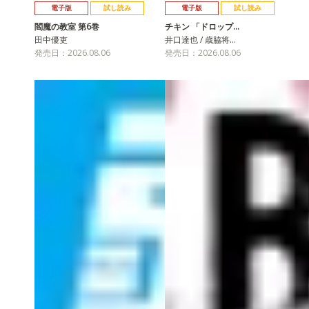
電子版
試し読み
電子版
試し読み
閻魔の教室 第6巻
チキン 「ドロップ…
田中優吏
井口達也 / 歳脇将…
発売日：2026.08.06
発売日：2026.08.06