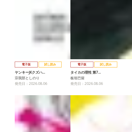
電子版
試し読み
電子版
試し読み
ヤンキーJKクズハ…
タイカの理性 第7…
宗我部としのり
板垣巴留
発売日：2026.08.06
発売日：2026.08.06