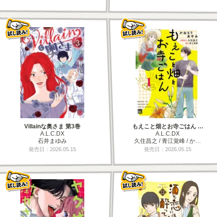
Villainな奥さま 第3巻
もえこと畑とお寺ごはん …
A.L.C.DX
A.L.C.DX
石井まゆみ
久住昌之 / 青江覚峰 / か…
発売日：2026.05.15
発売日：2026.05.15