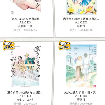
やさしいミルク 第7巻
赤子さんはかく語れり 第5…
A.L.C.DX
A.L.C.DX
高田ローズ
魅月乱
発売日：2026.07.15
発売日：2026.07.15
違うクラスの好きな人 第2…
あの山越えて 日・日・天…
A.L.C.DX
A.L.C.DX
かわいちひろ
夢路行
発売日：2026.07.15
発売日：2026.06.16