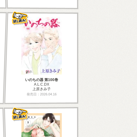
いのちの器 第100巻
A.L.C.DX
上原きみ子
発売日：2026.04.16