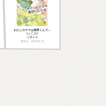
わたしのママは真野くんで…
A.L.C.DX
三津キヨ
発売日：2026.03.16