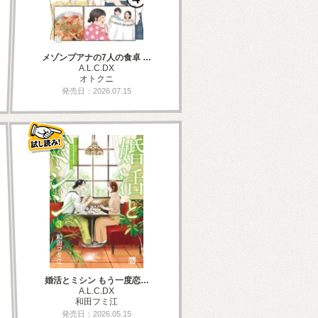
メゾンプアナの7人の食卓 …
A.L.C.DX
オトクニ
発売日：2026.07.15
婚活とミシン もう一度恋…
A.L.C.DX
和田フミ江
発売日：2026.05.15