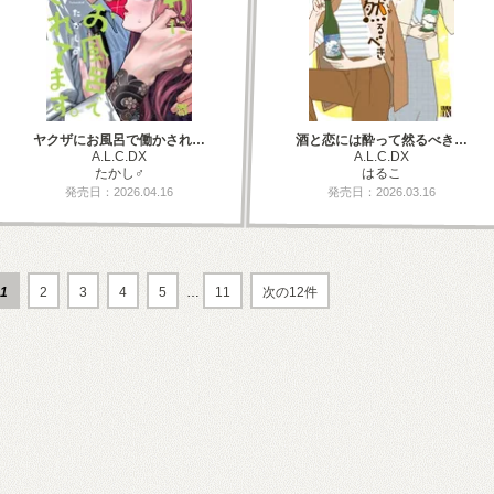
ヤクザにお風呂で働かされ…
酒と恋には酔って然るべき…
A.L.C.DX
A.L.C.DX
たかし♂
はるこ
発売日：2026.04.16
発売日：2026.03.16
1
2
3
4
5
…
11
次の12件