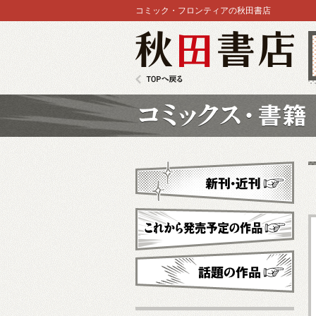
コミック・フロンティアの秋田書店
秋田書店
TOPへ戻る
コミックス
新刊・近刊
これから発売予定
話題の作品