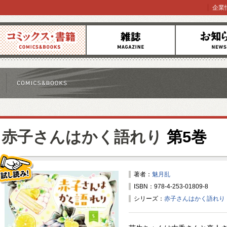
企業
コミックス
雑誌
お知らせ
赤子さんはかく語れり
第5巻
著者：
魅月乱
ISBN：978-4-253-01809-8
試し読み！
シリーズ：
赤子さんはかく語れり