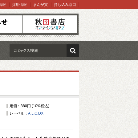
情報
採用情報
まんが賞
持ち込み窓口
オンラインショップ
検索
定価：880円 (10%税込)
レーベル：
A.L.C.DX