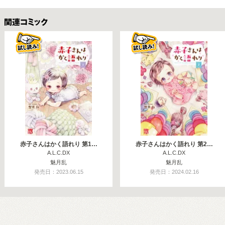
関連コミックス
赤子さんはかく語れり 第1…
赤子さんはかく語れり 第2…
A.L.C.DX
A.L.C.DX
魅月乱
魅月乱
発売日：2023.06.15
発売日：2024.02.16