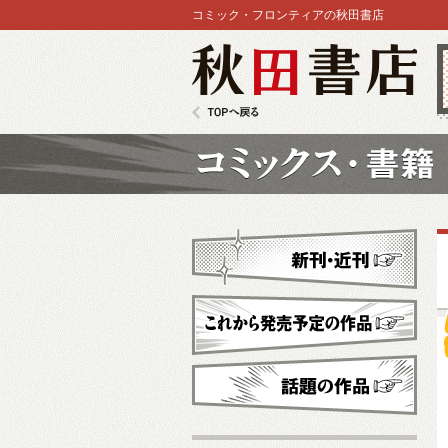
コミック・フロンティアの秋田書店
秋田書店
TOPへ戻る
コミックス
新刊・近刊
これから発売予定
話題の作品