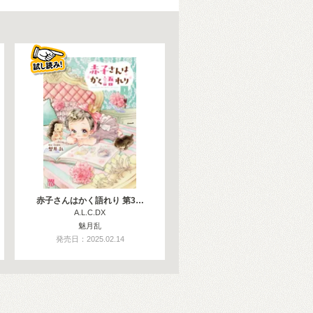
赤子さんはかく語れり 第3…
A.L.C.DX
魅月乱
発売日：2025.02.14