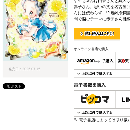
芽生ちゃんは由香さんと真人
赤子さん。思いの丈を名古屋
んには伝わらず…!? 離乳食
間で悩むテーマに赤子さん目線
試し読み！
オンライン書店で購入
発売日：2026.07.15
電子書籍で購入
※ 電子書店によっては取り扱