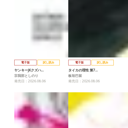
電子版
試し読み
電子版
試し読み
ヤンキーJKクズハ…
タイカの理性 第7…
宗我部としのり
板垣巴留
発売日：2026.08.06
発売日：2026.08.06