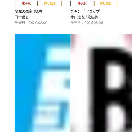
電子版
試し読み
電子版
試し読み
閻魔の教室 第6巻
チキン 「ドロップ…
田中優吏
井口達也 / 歳脇将…
発売日：2026.08.06
発売日：2026.08.06