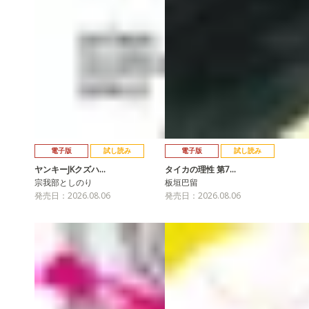
電子版
試し読み
電子版
試し読み
ヤンキーJKクズハ…
タイカの理性 第7…
宗我部としのり
板垣巴留
発売日：2026.08.06
発売日：2026.08.06