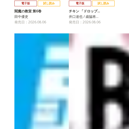
電子版
試し読み
電子版
試し読み
閻魔の教室 第6巻
チキン 「ドロップ…
田中優吏
井口達也 / 歳脇将…
発売日：2026.08.06
発売日：2026.08.06