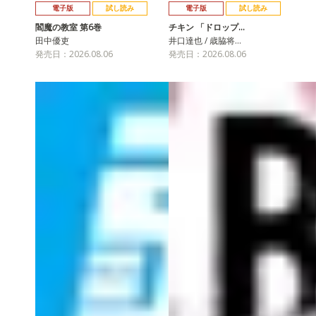
電子版
試し読み
電子版
試し読み
閻魔の教室 第6巻
チキン 「ドロップ…
田中優吏
井口達也 / 歳脇将…
発売日：2026.08.06
発売日：2026.08.06