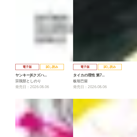
電子版
試し読み
電子版
試し読み
ヤンキーJKクズハ…
タイカの理性 第7…
宗我部としのり
板垣巴留
発売日：2026.08.06
発売日：2026.08.06