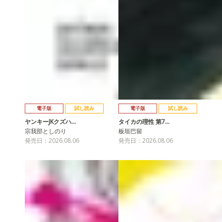
電子版
試し読み
電子版
試し読み
ヤンキーJKクズハ…
タイカの理性 第7…
宗我部としのり
板垣巴留
発売日：2026.08.06
発売日：2026.08.06