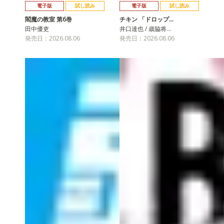
電子版
試し読み
電子版
試し読み
閻魔の教室 第6巻
チキン 「ドロップ…
田中優吏
井口達也 / 歳脇将…
発売日：2026.08.06
発売日：2026.08.06