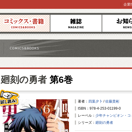
企業
コミックス
雑誌
お知らせ
廻刻の勇者
第6巻
著者：
四葉夕卜
/
佐藤貴彬
ISBN：978-4-253-01199-0
試し読み！
レーベル：
少年チャンピオン・コ
シリーズ：
廻刻の勇者