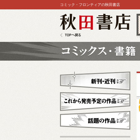
コミック・フロンティアの秋田書店
秋田書店
TOPへ戻る
コミックス
新刊・近刊
これから発売予定
話題の作品