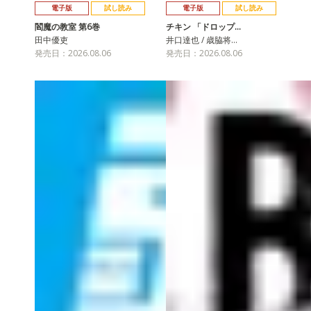
電子版
試し読み
電子版
試し読み
閻魔の教室 第6巻
チキン 「ドロップ…
田中優吏
井口達也 / 歳脇将…
発売日：2026.08.06
発売日：2026.08.06