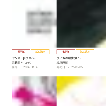
電子版
試し読み
電子版
試し読み
ヤンキーJKクズハ…
タイカの理性 第7…
宗我部としのり
板垣巴留
発売日：2026.08.06
発売日：2026.08.06