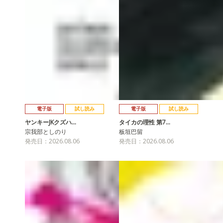
電子版
試し読み
電子版
試し読み
ヤンキーJKクズハ…
タイカの理性 第7…
宗我部としのり
板垣巴留
発売日：2026.08.06
発売日：2026.08.06