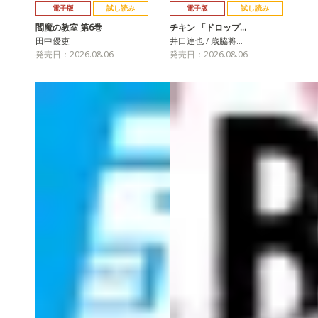
電子版
試し読み
電子版
試し読み
閻魔の教室 第6巻
チキン 「ドロップ…
田中優吏
井口達也 / 歳脇将…
発売日：2026.08.06
発売日：2026.08.06