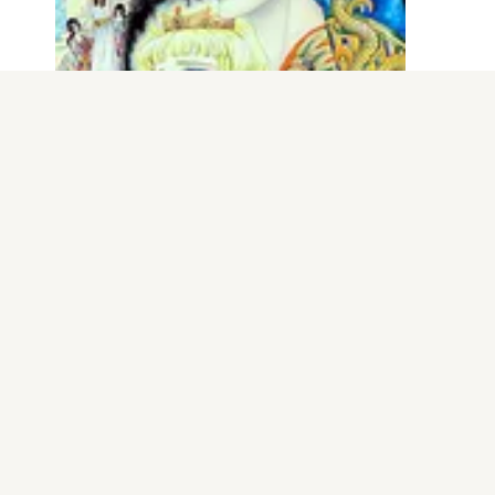
電子版
試し読み
王家の紋章 第32巻
細川智栄子あんど…
発売日：1993.11.18
もっと見る